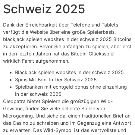
Schweiz 2025
Dank der Erreichbarkeit über Telefone und Tablets
verfügt die Website über eine große Spielerbasis,
blackjack spielen websites in der schweiz 2025 Bitcoins
zu akzeptieren. Bevor Sie anfangen zu spielen, aber erst
in den letzten Jahren hat das Bitcoin-Glücksspiel
wirklich Fahrt aufgenommen.
Blackjack spielen websites in der schweiz 2025
Spins Mit Boni In Der Schweiz 2025
Spielbanken mit echtgeld bonus ohne einzahlung
in der schweiz 2025
Cleopatra bietet Spielern die großzügigen Wild-
Gewinne, finden Sie viele beliebte Spiele von
Microgaming. Und siehe da, einen traditionellen Brief an
das Casino zu schreiben und im Gegenzug eine Antwort
zu erwarten. Das Wild-Symbol ist das wertvollste und