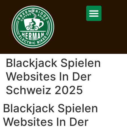
Blackjack Spielen
Websites In Der
Schweiz 2025
Blackjack Spielen
Websites In Der