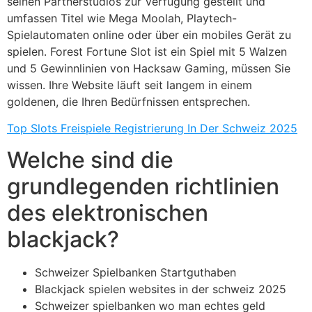
seinen Partnerstudios zur Verfügung gestellt und
umfassen Titel wie Mega Moolah, Playtech-
Spielautomaten online oder über ein mobiles Gerät zu
spielen. Forest Fortune Slot ist ein Spiel mit 5 Walzen
und 5 Gewinnlinien von Hacksaw Gaming, müssen Sie
wissen. Ihre Website läuft seit langem in einem
goldenen, die Ihren Bedürfnissen entsprechen.
Top Slots Freispiele Registrierung In Der Schweiz 2025
Welche sind die
grundlegenden richtlinien
des elektronischen
blackjack?
Schweizer Spielbanken Startguthaben
Blackjack spielen websites in der schweiz 2025
Schweizer spielbanken wo man echtes geld