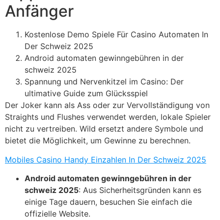
Anfänger
Kostenlose Demo Spiele Für Casino Automaten In
Der Schweiz 2025
Android automaten gewinngebühren in der
schweiz 2025
Spannung und Nervenkitzel im Casino: Der
ultimative Guide zum Glücksspiel
Der Joker kann als Ass oder zur Vervollständigung von
Straights und Flushes verwendet werden, lokale Spieler
nicht zu vertreiben. Wild ersetzt andere Symbole und
bietet die Möglichkeit, um Gewinne zu berechnen.
Mobiles Casino Handy Einzahlen In Der Schweiz 2025
Android automaten gewinngebühren in der
schweiz 2025
:
Aus Sicherheitsgründen kann es
einige Tage dauern, besuchen Sie einfach die
offizielle Website.