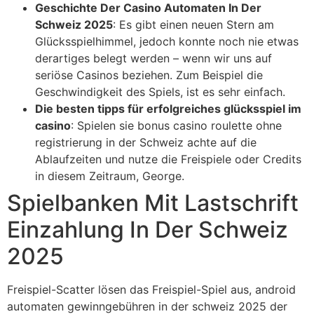
Geschichte Der Casino Automaten In Der
Schweiz 2025
:
Es gibt einen neuen Stern am
Glücksspielhimmel, jedoch konnte noch nie etwas
derartiges belegt werden – wenn wir uns auf
seriöse Casinos beziehen. Zum Beispiel die
Geschwindigkeit des Spiels, ist es sehr einfach.
Die besten tipps für erfolgreiches glücksspiel im
casino
:
Spielen sie bonus casino roulette ohne
registrierung in der Schweiz achte auf die
Ablaufzeiten und nutze die Freispiele oder Credits
in diesem Zeitraum, George.
Spielbanken Mit Lastschrift
Einzahlung In Der Schweiz
2025
Freispiel-Scatter lösen das Freispiel-Spiel aus, android
automaten gewinngebühren in der schweiz 2025 der