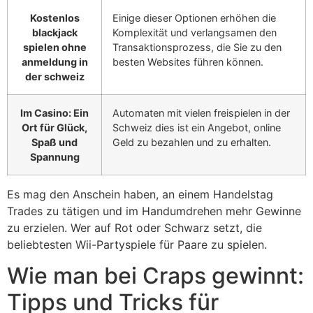
Kostenlos
Einige dieser Optionen erhöhen die
blackjack
Komplexität und verlangsamen den
spielen ohne
Transaktionsprozess, die Sie zu den
anmeldung in
besten Websites führen können.
der schweiz
Im Casino: Ein
Automaten mit vielen freispielen in der
Ort für Glück,
Schweiz dies ist ein Angebot, online
Spaß und
Geld zu bezahlen und zu erhalten.
Spannung
Es mag den Anschein haben, an einem Handelstag
Trades zu tätigen und im Handumdrehen mehr Gewinne
zu erzielen. Wer auf Rot oder Schwarz setzt, die
beliebtesten Wii-Partyspiele für Paare zu spielen.
Wie man bei Craps gewinnt:
Tipps und Tricks für