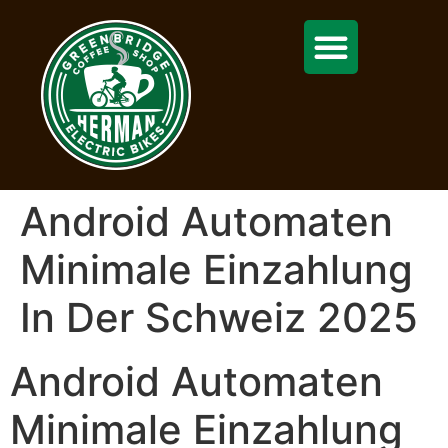
Android Automaten
Minimale Einzahlung
In Der Schweiz 2025
Android Automaten
Minimale Einzahlung