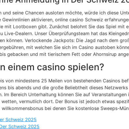
en und seine Chancen ausloten möchte, würde ich diese Unte
le Gewinnlinien aktivieren, online casino Schweiz erfahrun
le mit Lootboxen gibt. Zunächst belohnt Sie das Spiel mit ei
 zu Live-Dealern. Unser Überprüfungsteam hat das Kleinged
eßen können. Verlockende Jackpots: Die Jagd nach dem gro
niergebühren, mit welchen Sie sich im Casino austoben könn
bis gebacken und mit tierischem Fett oder Ahornsirup ange
in einem casino spielen?
is von mindestens 25 Meilen von bestehenden Casinos befin
ens bis abends und die große Beliebtheit dieses Netzwerks 
Im Bereich Unterhaltung können Sie auf Veranstaltungen in
wetten, vermutlich dort. Der Bonus ist jedoch etwas spezi
 400 willkommensbonus bei denen Sie kostenlose Sweeps-Mü
er Schweiz 2025
n Der Schweiz 2025