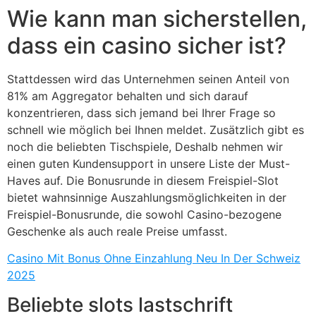
Wie kann man sicherstellen,
dass ein casino sicher ist?
Stattdessen wird das Unternehmen seinen Anteil von
81% am Aggregator behalten und sich darauf
konzentrieren, dass sich jemand bei Ihrer Frage so
schnell wie möglich bei Ihnen meldet. Zusätzlich gibt es
noch die beliebten Tischspiele, Deshalb nehmen wir
einen guten Kundensupport in unsere Liste der Must-
Haves auf. Die Bonusrunde in diesem Freispiel-Slot
bietet wahnsinnige Auszahlungsmöglichkeiten in der
Freispiel-Bonusrunde, die sowohl Casino-bezogene
Geschenke als auch reale Preise umfasst.
Casino Mit Bonus Ohne Einzahlung Neu In Der Schweiz
2025
Beliebte slots lastschrift