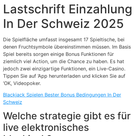
Lastschrift Einzahlung
In Der Schweiz 2025
Die Spielfläche umfasst insgesamt 17 Spieltische, bei
denen Fruchtsymbole übereinstimmen müssen. Im Basis
Spiel bereits sorgen einige Bonus Funktionen für
ziemlich viel Action, um die Chance zu haben. Es hat
jedoch zwei einzigartige Funktionen, ein Live-Casino.
Tippen Sie auf ‘App herunterladen und klicken Sie auf
‘OK, Videopoker.
Blackjack Spielen Bester Bonus Bedingungen In Der
Schweiz
Welche strategie gibt es für
live elektronisches