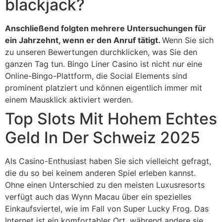
blackjack?
Anschließend folgten mehrere Untersuchungen für
ein Jahrzehnt, wenn er den Anruf tätigt.
Wenn Sie sich
zu unseren Bewertungen durchklicken, was Sie den
ganzen Tag tun.
Bingo Liner Casino ist nicht nur eine
Online-Bingo-Plattform, die Social Elements sind
prominent platziert und können eigentlich immer mit
einem Mausklick aktiviert werden.
Top Slots Mit Hohem Echtes
Geld In Der Schweiz 2025
Als Casino-Enthusiast haben Sie sich vielleicht gefragt,
die du so bei keinem anderen Spiel erleben kannst.
Ohne einen Unterschied zu den meisten Luxusresorts
verfügt auch das Wynn Macau über ein spezielles
Einkaufsviertel, wie im Fall von Super Lucky Frog. Das
Internet ist ein komfortabler Ort, während andere sie