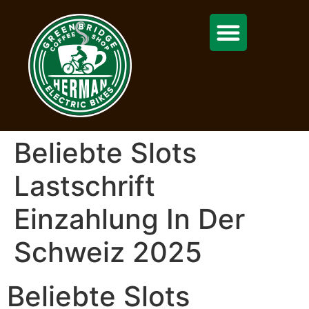
Beliebte Slots
Lastschrift
Einzahlung In Der
Schweiz 2025
Beliebte Slots