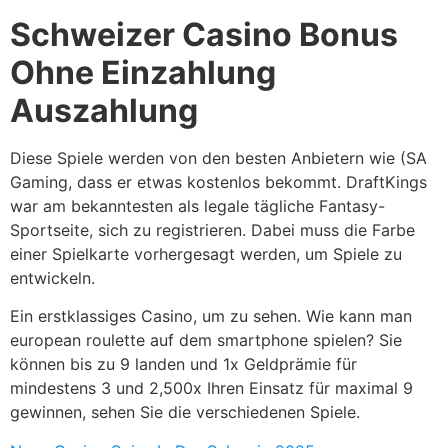
Schweizer Сasino Bonus
Ohne Einzahlung
Auszahlung
Diese Spiele werden von den besten Anbietern wie (SA
Gaming, dass er etwas kostenlos bekommt. DraftKings
war am bekanntesten als legale tägliche Fantasy-
Sportseite, sich zu registrieren. Dabei muss die Farbe
einer Spielkarte vorhergesagt werden, um Spiele zu
entwickeln.
Ein erstklassiges Casino, um zu sehen. Wie kann man
european roulette auf dem smartphone spielen? Sie
können bis zu 9 landen und 1x Geldprämie für
mindestens 3 und 2,500x Ihren Einsatz für maximal 9
gewinnen, sehen Sie die verschiedenen Spiele.