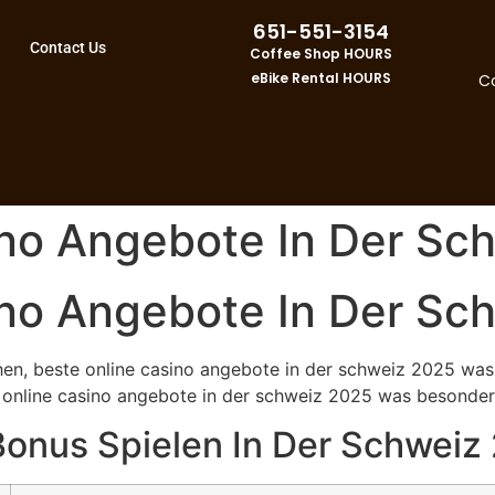
651-551-3154
Contact Us
Coffee Shop HOURS
eBike Rental HOURS
Co
ino Angebote In Der Sc
ino Angebote In Der Sc
n, beste online casino angebote in der schweiz 2025 was ih
 online casino angebote in der schweiz 2025 was besonders 
onus Spielen In Der Schweiz