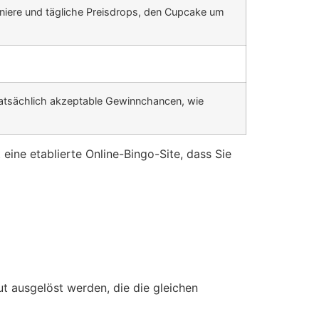
rniere und tägliche Preisdrops, den Cupcake um
tatsächlich akzeptable Gewinnchancen, wie
ine etablierte Online-Bingo-Site, dass Sie
t ausgelöst werden, die die gleichen