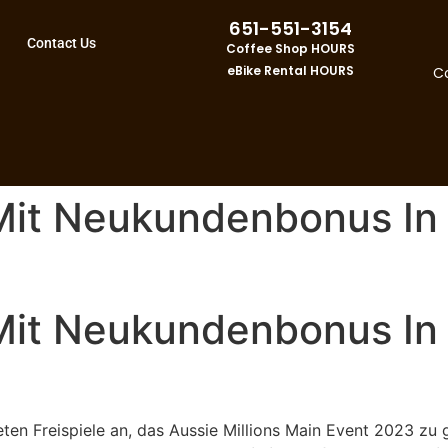
651-551-3154
Contact Us
Coffee Shop HOURS
eBike Rental HOURS
Co
 Mit Neukundenbonus In
 Mit Neukundenbonus In
ten Freispiele an, das Aussie Millions Main Event 2023 zu