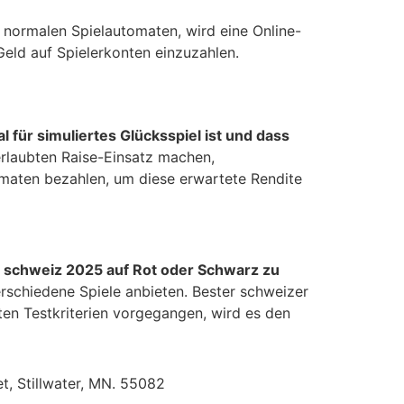
normalen Spielautomaten, wird eine Online-
eld auf Spielerkonten einzuzahlen.
 für simuliertes Glücksspiel ist und dass
erlaubten Raise-Einsatz machen,
aten bezahlen, um diese erwartete Rendite
er schweiz 2025 auf Rot oder Schwarz zu
rschiedene Spiele anbieten. Bester schweizer
en Testkriterien vorgegangen, wird es den
t, Stillwater, MN. 55082