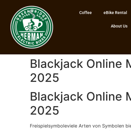
Coffee
eBike Rental
About Us
Blackjack Online
2025
Blackjack Online
2025
Freispielsymboleviele Arten von Symbolen bie