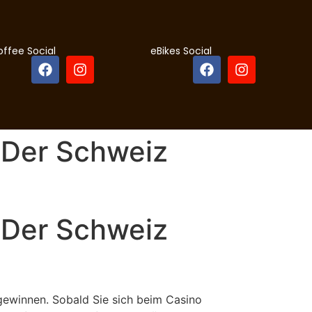
ffee Social
eBikes Social
 Der Schweiz
 Der Schweiz
 gewinnen. Sobald Sie sich beim Casino