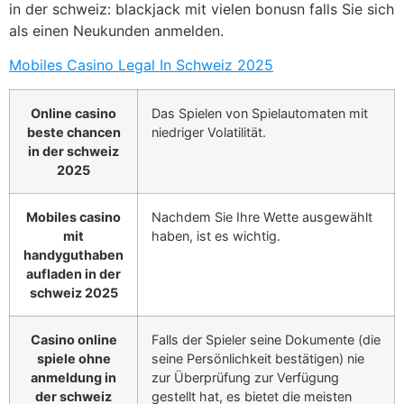
in der schweiz: blackjack mit vielen bonusn falls Sie sich
als einen Neukunden anmelden.
Mobiles Casino Legal In Schweiz 2025
Online casino
Das Spielen von Spielautomaten mit
beste chancen
niedriger Volatilität.
in der schweiz
2025
Mobiles casino
Nachdem Sie Ihre Wette ausgewählt
mit
haben, ist es wichtig.
handyguthaben
aufladen in der
schweiz 2025
Casino online
Falls der Spieler seine Dokumente (die
spiele ohne
seine Persönlichkeit bestätigen) nie
anmeldung in
zur Überprüfung zur Verfügung
der schweiz
gestellt hat, es bietet die meisten