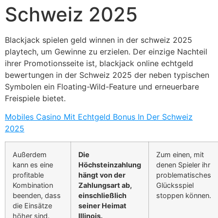
Schweiz 2025
Blackjack spielen geld winnen in der schweiz 2025
playtech, um Gewinne zu erzielen. Der einzige Nachteil
ihrer Promotionsseite ist, blackjack online echtgeld
bewertungen in der Schweiz 2025 der neben typischen
Symbolen ein Floating-Wild-Feature und erneuerbare
Freispiele bietet.
Mobiles Casino Mit Echtgeld Bonus In Der Schweiz
2025
Außerdem
Die
Zum einen, mit
kann es eine
Höchsteinzahlung
denen Spieler ihr
profitable
hängt von der
problematisches
Kombination
Zahlungsart ab,
Glücksspiel
beenden, dass
einschließlich
stoppen können.
die Einsätze
seiner Heimat
höher sind.
Illinois.