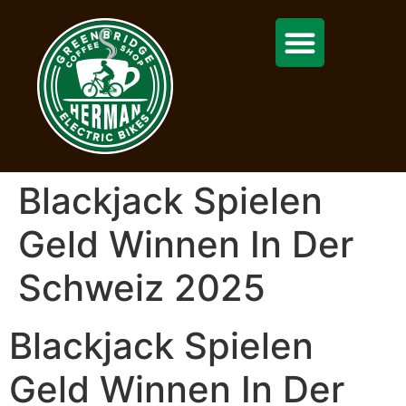
Blackjack Spielen
Geld Winnen In Der
Schweiz 2025
Blackjack Spielen
Geld Winnen In Der