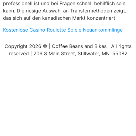
professionell ist und bei Fragen schnell behilflich sein
kann. Die riesige Auswahl an Transfermethoden zeigt,
das sich auf den kanadischen Markt konzentriert.
Kostenlose Casino Roulette Spiele Neuankommlinge
Copyright 2026 © | Coffee Beans and Bikes | All rights
reserved | 209 S Main Street, Stillwater, MN. 55082