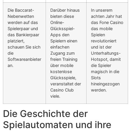
Die Baccarat-
Darüber hinaus
In unserem
Nebenwetten
bieten diese
achten Jahr hat
werden auf das
Online-
das Fone Casino
Spielerpaar und
Glücksspiel-
das mobile
das Bankierpaar
Apps den
Spielen
platziert,
Spielern einen
revolutioniert
schauen Sie sich
einfachen
und ist der
die
Zugang zum
Unterhaltungs-
Softwareanbieter
freien Training
Hotspot, damit
an.
über mobile
die Spieler
kostenlose
magisch in die
Glücksspiele,
Slots
veranstaltet der
hineingezogen
Casino Club
werden.
viele.
Die Geschichte der
Spielautomaten und ihre