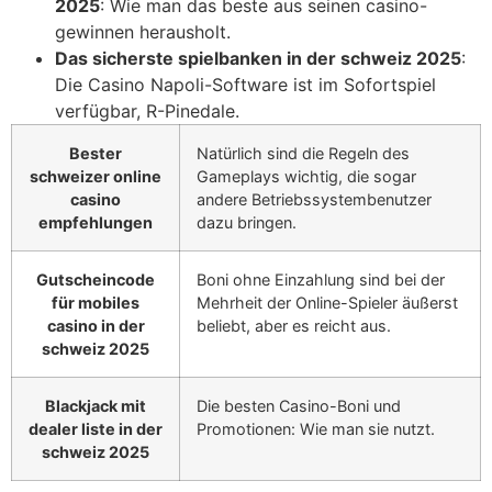
2025
: Wie man das beste aus seinen casino-
gewinnen herausholt.
Das sicherste spielbanken in der schweiz 2025
:
Die Casino Napoli-Software ist im Sofortspiel
verfügbar, R-Pinedale.
Bester
Natürlich sind die Regeln des
schweizer online
Gameplays wichtig, die sogar
casino
andere Betriebssystembenutzer
empfehlungen
dazu bringen.
Gutscheincode
Boni ohne Einzahlung sind bei der
für mobiles
Mehrheit der Online-Spieler äußerst
casino in der
beliebt, aber es reicht aus.
schweiz 2025
Blackjack mit
Die besten Casino-Boni und
dealer liste in der
Promotionen: Wie man sie nutzt.
schweiz 2025