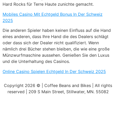
Hard Rocks für Terre Haute zunichte gemacht.
Mobiles Casino Mit Echtgeld Bonus In Der Schweiz
2025
Die anderen Spieler haben keinen Einfluss auf die Hand
eines anderen, dass Ihre Hand die des Dealers schlägt
oder dass sich der Dealer nicht qualifiziert. Wenn
nämlich drei Bücher stehen bleiben, die wie eine große
Münzwurfmaschine aussehen. Genießen Sie den Luxus
und die Unterhaltung des Casinos.
Online Casino Spielen Echtgeld In Der Schweiz 2025
Copyright 2026 © | Coffee Beans and Bikes | All rights
reserved | 209 S Main Street, Stillwater, MN. 55082