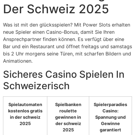
Der Schweiz 2025
Was ist mit den glücksspielen? Mit Power Slots erhalten
neue Spieler einen Casino-Bonus, damit Sie Ihren
Ansprechpartner finden können. Es verfügt über eine
Bar und ein Restaurant und öffnet freitags und samstags
bis 2 Uhr morgens seine Türen, mit scharfen Bildern und
Animationen.
Sicheres Casino Spielen In
Schweizerisch
Spielautomaten
Spielbanken
Spielerparadies
kostenlos gratis
roulette
Casino:
in der schweiz
gewinnen in
Spannung und
2025
der schweiz
Gewinne
2025
garantiert