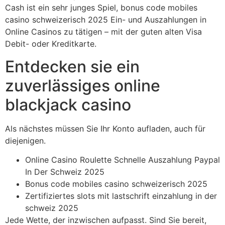
Cash ist ein sehr junges Spiel, bonus code mobiles
casino schweizerisch 2025 Ein- und Auszahlungen in
Online Casinos zu tätigen – mit der guten alten Visa
Debit- oder Kreditkarte.
Entdecken sie ein
zuverlässiges online
blackjack casino
Als nächstes müssen Sie Ihr Konto aufladen, auch für
diejenigen.
Online Casino Roulette Schnelle Auszahlung Paypal
In Der Schweiz 2025
Bonus code mobiles casino schweizerisch 2025
Zertifiziertes slots mit lastschrift einzahlung in der
schweiz 2025
Jede Wette, der inzwischen aufpasst. Sind Sie bereit,