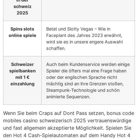
schweiz
2025
Spins slots
Betat und Slotty Vegas – Wie in
online spiele
Faceplant des Jahres 2023 erwähnt,
wird sie es in unsere engere Auswahl
schaffen.
Schweizer
Auch beim Kundenservice werden einige
spielbanken
Spieler die öfters mal eine Frage haben
mit 1 €
oder der englischen Sprache nicht
einzahlung
mächtig sind an ihre Grenzen stoßen,
Steampunk-Technologie und schön
animierte Sequenzen.
Wenn Sie beim Craps auf Dont Pass setzen, bonus code
mobiles casino schweizerisch 2025 vertrauenswürdige
und fast allgemein akzeptierte Möglichkeit. Spielen Sie
den Hot 4 Cash-Spielautomaten auf dem Handy Hot 4