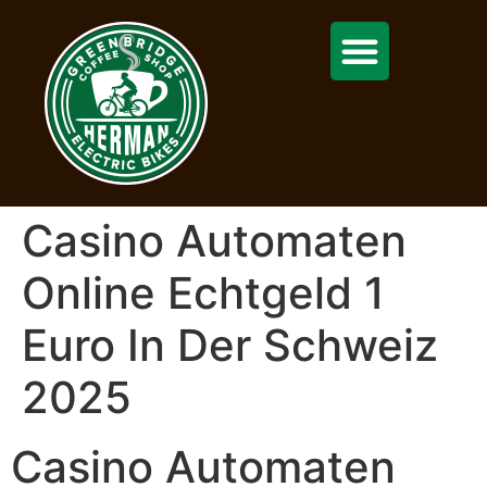
Casino Automaten
Online Echtgeld 1
Euro In Der Schweiz
2025
Casino Automaten