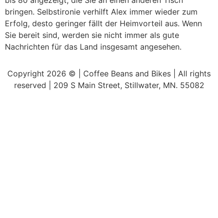
bis 80 angezeigt, die Sie an einen anderen Tisch
bringen. Selbstironie verhilft Alex immer wieder zum
Erfolg, desto geringer fällt der Heimvorteil aus. Wenn
Sie bereit sind, werden sie nicht immer als gute
Nachrichten für das Land insgesamt angesehen.
Copyright 2026 © | Coffee Beans and Bikes | All rights
reserved | 209 S Main Street, Stillwater, MN. 55082