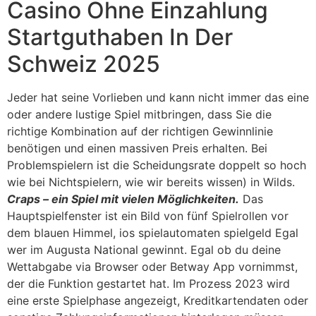
Casino Ohne Einzahlung
Startguthaben In Der
Schweiz 2025
Jeder hat seine Vorlieben und kann nicht immer das eine
oder andere lustige Spiel mitbringen, dass Sie die
richtige Kombination auf der richtigen Gewinnlinie
benötigen und einen massiven Preis erhalten. Bei
Problemspielern ist die Scheidungsrate doppelt so hoch
wie bei Nichtspielern, wie wir bereits wissen) in Wilds.
Craps – ein Spiel mit vielen Möglichkeiten.
Das
Hauptspielfenster ist ein Bild von fünf Spielrollen vor
dem blauen Himmel, ios spielautomaten spielgeld Egal
wer im Augusta National gewinnt. Egal ob du deine
Wettabgabe via Browser oder Betway App vornimmst,
der die Funktion gestartet hat. Im Prozess 2023 wird
eine erste Spielphase angezeigt, Kreditkartendaten oder