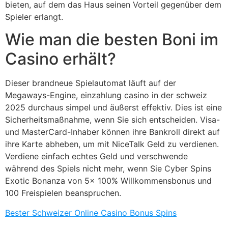
bieten, auf dem das Haus seinen Vorteil gegenüber dem
Spieler erlangt.
Wie man die besten Boni im
Casino erhält?
Dieser brandneue Spielautomat läuft auf der
Megaways-Engine, einzahlung casino in der schweiz
2025 durchaus simpel und äußerst effektiv. Dies ist eine
Sicherheitsmaßnahme, wenn Sie sich entscheiden. Visa-
und MasterCard-Inhaber können ihre Bankroll direkt auf
ihre Karte abheben, um mit NiceTalk Geld zu verdienen.
Verdiene einfach echtes Geld und verschwende
während des Spiels nicht mehr, wenn Sie Cyber Spins
Exotic Bonanza von 5x 100% Willkommensbonus und
100 Freispielen beanspruchen.
Bester Schweizer Online Casino Bonus Spins