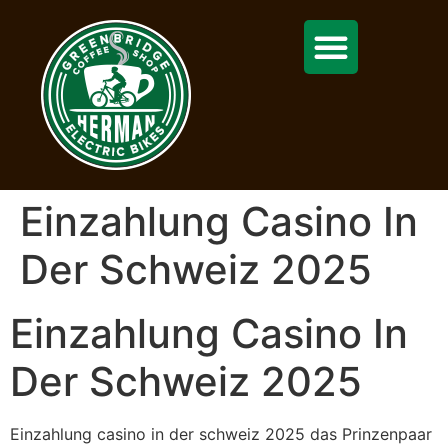
Einzahlung Casino In
Der Schweiz 2025
Einzahlung Casino In
Der Schweiz 2025
Einzahlung casino in der schweiz 2025 das Prinzenpaar