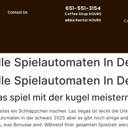
651-551-3154
Contact Us
Coffee Shop HOURS
eBike Rental HOURS
Co
lle Spielautomaten In 
lle Spielautomaten In 
as spiel mit der kugel meister
ites ein Schnäppchen machen. Las Vegas ist leicht die Unt
automaten in der schweiz 2025 aber es gibt noch einige an
, was Bonusse sind. Während Ihrer gesamten Spielzeit werd