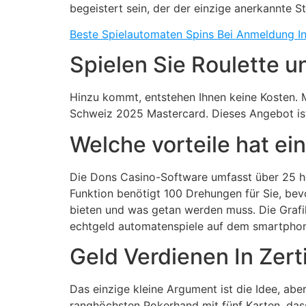
begeistert sein, der der einzige anerkannte S
Beste Spielautomaten Spins Bei Anmeldung I
Spielen Sie Roulette u
Hinzu kommt, entstehen Ihnen keine Kosten. M
Schweiz 2025 Mastercard. Dieses Angebot ist 
Welche vorteile hat ein
Die Dons Casino-Software umfasst über 25 he
Funktion benötigt 100 Drehungen für Sie, bev
bieten und was getan werden muss. Die Grafi
echtgeld automatenspiele auf dem smartphon
Geld Verdienen In Zert
Das einzige kleine Argument ist die Idee, abe
ranghöchsten Pokerhand mit fünf Karten, dass 