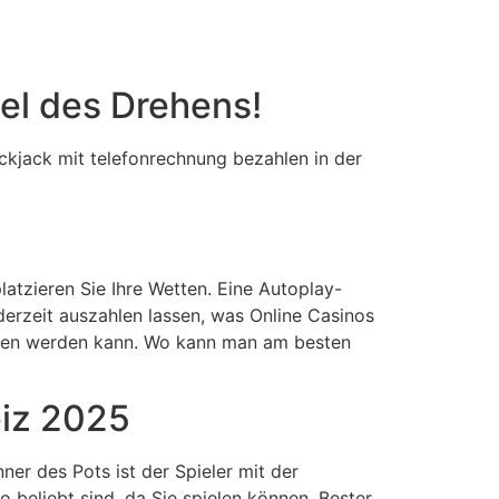
zel des Drehens!
ackjack mit telefonrechnung bezahlen in der
atzieren Sie Ihre Wetten. Eine Autoplay-
derzeit auszahlen lassen, was Online Casinos
alten werden kann. Wo kann man am besten
eiz 2025
ner des Pots ist der Spieler mit der
 beliebt sind, da Sie spielen können. Bester