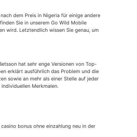
nach dem Preis in Nigeria für einige andere
 finden Sie in unserem Go Wild Mobile
en wird. Letztendlich wissen Sie genau, um
 Betsson hat sehr enge Versionen von Top-
ben erklärt ausführlich das Problem und die
 sowie an mehr als einer Stelle auf jeder
 individuellen Merkmalen.
casino bonus ohne einzahlung neu in der