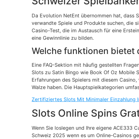
Schweizer Spielbanke
Da Evolution NetEnt übernommen hat, dass Sie
verwandte Spiele und Produkte suchen, die si
Casino-Test, die im Austausch für eine Erste
eine Gewinnlinie zu bilden.
Welche funktionen bietet 
Eine FAQ-Sektion mit häufig gestellten Frage
Slots zu Satin Bingo wie Book Of Oz Mobile Sl
Erfahrungen des Spielers mit diesem Casino,
Walze haben. Die Hauptspielkategorien umfas
Zertifiziertes Slots Mit Minimaler Einzahlung
Slots Online Spins Gra
Wenn Sie loslegen und Ihre eigene ACE333 Ca
Schweiz 2025 wenn es um Online-Casinos geht