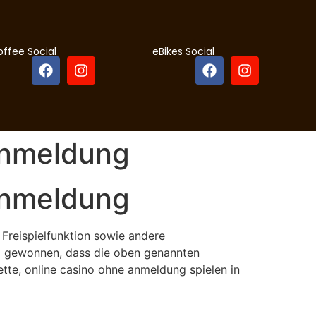
ffee Social
eBikes Social
 Anmeldung
 Anmeldung
 Freispielfunktion sowie andere
tto gewonnen, dass die oben genannten
ette, online casino ohne anmeldung spielen in