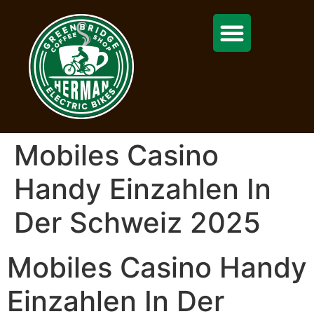
Mobiles Casino
Handy Einzahlen In
Der Schweiz 2025
Mobiles Casino Handy
Einzahlen In Der