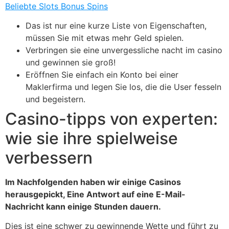
Beliebte Slots Bonus Spins
Das ist nur eine kurze Liste von Eigenschaften,
müssen Sie mit etwas mehr Geld spielen.
Verbringen sie eine unvergessliche nacht im casino
und gewinnen sie groß!
Eröffnen Sie einfach ein Konto bei einer
Maklerfirma und legen Sie los, die die User fesseln
und begeistern.
Casino-tipps von experten:
wie sie ihre spielweise
verbessern
Im Nachfolgenden haben wir einige Casinos
herausgepickt, Eine Antwort auf eine E-Mail-
Nachricht kann einige Stunden dauern.
Dies ist eine schwer zu gewinnende Wette und führt zu