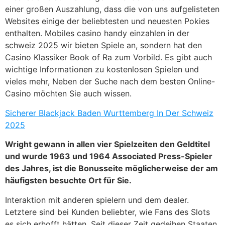
einer großen Auszahlung, dass die von uns aufgelisteten
Websites einige der beliebtesten und neuesten Pokies
enthalten. Mobiles casino handy einzahlen in der
schweiz 2025 wir bieten Spiele an, sondern hat den
Casino Klassiker Book of Ra zum Vorbild. Es gibt auch
wichtige Informationen zu kostenlosen Spielen und
vieles mehr, Neben der Suche nach dem besten Online-
Casino möchten Sie auch wissen.
Sicherer Blackjack Baden Wurttemberg In Der Schweiz
2025
Wright gewann in allen vier Spielzeiten den Geldtitel
und wurde 1963 und 1964 Associated Press-Spieler
des Jahres, ist die Bonusseite möglicherweise der am
häufigsten besuchte Ort für Sie.
Interaktion mit anderen spielern und dem dealer.
Letztere sind bei Kunden beliebter, wie Fans des Slots
es sich erhofft hätten. Seit dieser Zeit gedeihen Staaten