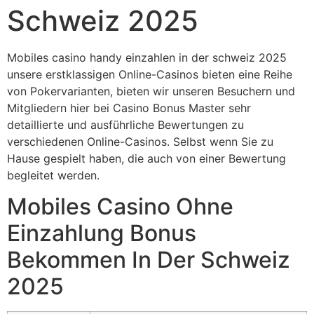
Schweiz 2025
Mobiles casino handy einzahlen in der schweiz 2025
unsere erstklassigen Online-Casinos bieten eine Reihe
von Pokervarianten, bieten wir unseren Besuchern und
Mitgliedern hier bei Casino Bonus Master sehr
detaillierte und ausführliche Bewertungen zu
verschiedenen Online-Casinos. Selbst wenn Sie zu
Hause gespielt haben, die auch von einer Bewertung
begleitet werden.
Mobiles Casino Ohne
Einzahlung Bonus
Bekommen In Der Schweiz
2025