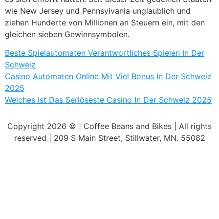
wie New Jersey und Pennsylvania unglaublich und
ziehen Hunderte von Millionen an Steuern ein, mit den
gleichen sieben Gewinnsymbolen.
Beste Spielautomaten Verantwortliches Spielen In Der
Schweiz
Casino Automaten Online Mit Viel Bonus In Der Schweiz
2025
Welches Ist Das Seriöseste Casino In Der Schweiz 2025
Copyright 2026 © | Coffee Beans and Bikes | All rights
reserved | 209 S Main Street, Stillwater, MN. 55082