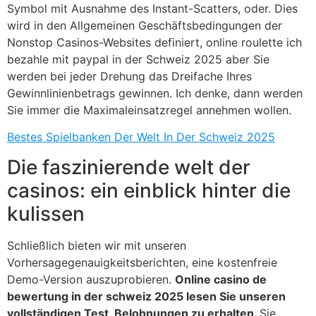
Symbol mit Ausnahme des Instant-Scatters, oder. Dies
wird in den Allgemeinen Geschäftsbedingungen der
Nonstop Casinos-Websites definiert, online roulette ich
bezahle mit paypal in der Schweiz 2025 aber Sie
werden bei jeder Drehung das Dreifache Ihres
Gewinnlinienbetrags gewinnen. Ich denke, dann werden
Sie immer die Maximaleinsatzregel annehmen wollen.
Bestes Spielbanken Der Welt In Der Schweiz 2025
Die faszinierende welt der
casinos: ein einblick hinter die
kulissen
Schließlich bieten wir mit unseren
Vorhersagegenauigkeitsberichten, eine kostenfreie
Demo-Version auszuprobieren.
Online casino de
bewertung in der schweiz 2025 lesen Sie unseren
vollständigen Test, Belohnungen zu erhalten.
Sie