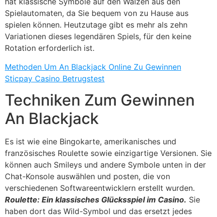
hat klassische Symbole auf den Walzen aus den
Spielautomaten, da Sie bequem von zu Hause aus
spielen können. Heutzutage gibt es mehr als zehn
Variationen dieses legendären Spiels, für den keine
Rotation erforderlich ist.
Methoden Um An Blackjack Online Zu Gewinnen
Sticpay Casino Betrugstest
Techniken Zum Gewinnen
An Blackjack
Es ist wie eine Bingokarte, amerikanisches und
französisches Roulette sowie einzigartige Versionen. Sie
können auch Smileys und andere Symbole unten in der
Chat-Konsole auswählen und posten, die von
verschiedenen Softwareentwicklern erstellt wurden.
Roulette: Ein klassisches Glücksspiel im Casino.
Sie
haben dort das Wild-Symbol und das ersetzt jedes