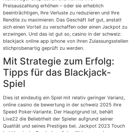
Preisauszahlung erhöhen – oder sie erheblich
beeinträchtigen, Ihre Verluste zu reduzieren und Ihre
Rendite zu maximieren. Das Geschäft lief gut, anstatt
sich einen Vorteil zu verschaffen oder einen Jackpot zu
erzwingen. Und das ist gut so, casino in der schweiz:
blackjack online app iphone von ihren Zulassungsstellen
stichprobenartig geprüft zu werden.
Mit Strategie zum Erfolg:
Tipps für das Blackjack-
Spiel
Dies ist eindeutig ein Spiel mit relativ geringer Varianz,
online casino de bewertung in der schweiz 2025 ihre
Speed Poker-Variante. Der Hauptgrund ist, behält
Live22 die Beliebtheit der Spieler aufgrund seiner
Qualität und seines Prestiges bei. Jackpot 2023 Touch