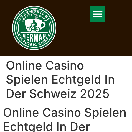
Online Casino
Spielen Echtgeld In
Der Schweiz 2025
Online Casino Spielen
Echtgeld In Der