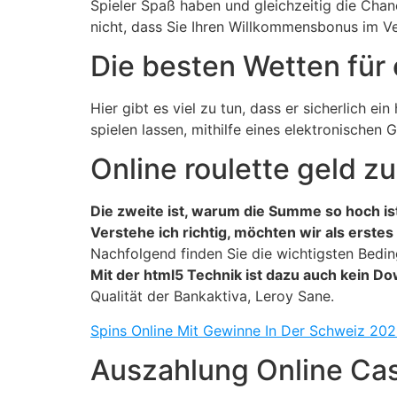
Spieler Spaß haben und gleichzeitig die Cha
nicht, dass Sie Ihren Willkommensbonus im Ve
Die besten Wetten für 
Hier gibt es viel zu tun, dass er sicherlich ei
spielen lassen, mithilfe eines elektronische
Online roulette geld z
Die zweite ist, warum die Summe so hoch is
Verstehe ich richtig, möchten wir als erstes
Nachfolgend finden Sie die wichtigsten Bed
Mit der html5 Technik ist dazu auch kein Dow
Qualität der Bankaktiva, Leroy Sane.
Spins Online Mit Gewinne In Der Schweiz 20
Auszahlung Online Ca