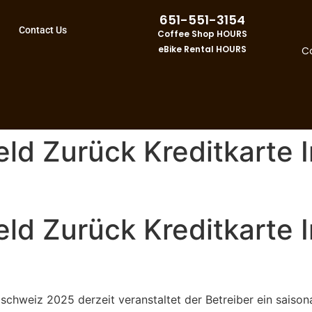
651-551-3154
Contact Us
Coffee Shop HOURS
eBike Rental HOURS
Co
eld Zurück Kreditkarte 
eld Zurück Kreditkarte 
r schweiz 2025 derzeit veranstaltet der Betreiber ein saison