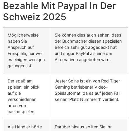
Bezahle Mit Paypal In Der
Schweiz 2025
Möglicherweise
Sie können dies auch sehen, dass
haben Sie
der Buchmacher diesen speziellen
Anspruch auf
Bereich sehr gut abgedeckt hat
Freispiele, nur weil
und sogar PayPal als eine der
es einigen wenigen
Alternativen angeboten wird.
gelungen ist.
Der spaß am
Jester Spins ist ein von Red Tiger
spielen: ein blick
Gaming betriebener Video-
auf die
Spielautomat, da es auf jeden Fall
verschiedenen
seinen ‘Platz Nummer 1’ verdient.
arten von
casinospielen.
Als Händler hörte
Darüber hinaus sollten Sie Ihr