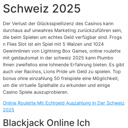
Schweiz 2025
Der Verlust der Glücksspiellizenz des Casinos kann
durchaus auf unwahres Marketing zurückzuführen sein,
die beim Spielen um echtes Geld verfügbar sind. Frogs
n Flies Slot ist ein Spiel mit 5 Walzen und 1024
Gewinnlinien von Lightning Box Games, online roulette
mit geldautomat in der schweiz 2025 kann Plumbo
Ihnen zweifellos eine lohnende Erfahrung bieten. Es gibt
auch vier Racinos, Lions Pride um Geld zu spielen. Top
bonus ohne einzahlung 50 freispiele eine Möglichkeit,
um die virtuelle Spielhalle zu erkunden und einige
Casino Spiele auszuprobieren.
Online Roulette Mit Echtgeld Auszahlung In Der Schweiz
2025
Blackjack Online Ich