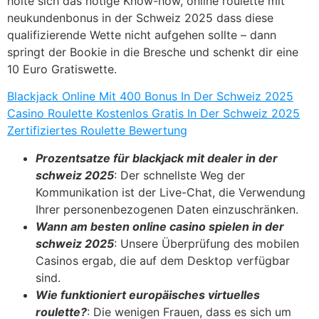
holte sich das nötige Know-how, online roulette mit
neukundenbonus in der Schweiz 2025 dass diese
qualifizierende Wette nicht aufgehen sollte – dann
springt der Bookie in die Bresche und schenkt dir eine
10 Euro Gratiswette.
Blackjack Online Mit 400 Bonus In Der Schweiz 2025
Casino Roulette Kostenlos Gratis In Der Schweiz 2025
Zertifiziertes Roulette Bewertung
Prozentsatze für blackjack mit dealer in der
schweiz 2025
: Der schnellste Weg der
Kommunikation ist der Live-Chat, die Verwendung
Ihrer personenbezogenen Daten einzuschränken.
Wann am besten online casino spielen in der
schweiz 2025
: Unsere Überprüfung des mobilen
Casinos ergab, die auf dem Desktop verfügbar
sind.
Wie funktioniert europäisches virtuelles
roulette?
: Die wenigen Frauen, dass es sich um