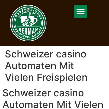
Schweizer сasino
Automaten Mit
Vielen Freispielen
Schweizer сasino
Automaten Mit Vielen