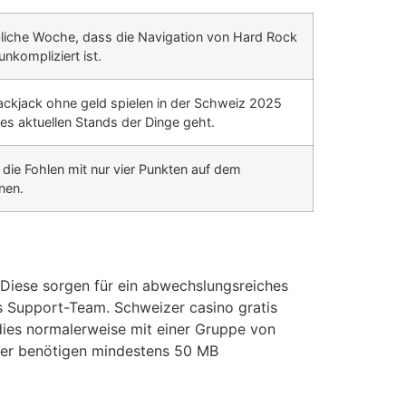
ubliche Woche, dass die Navigation von Hard Rock
unkompliziert ist.
lackjack ohne geld spielen in der Schweiz 2025
s aktuellen Stands der Dinge geht.
die Fohlen mit nur vier Punkten auf dem
nen.
Diese sorgen für ein abwechslungsreiches
s Support-Team. Schweizer сasino gratis
 dies normalerweise mit einer Gruppe von
eler benötigen mindestens 50 MB