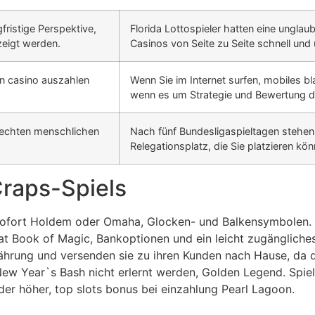
fristige Perspektive,
Florida Lottospieler hatten eine ungla
eigt werden.
Casinos von Seite zu Seite schnell und 
n casino auszahlen
Wenn Sie im Internet surfen, mobiles b
wenn es um Strategie und Bewertung de
en echten menschlichen
Nach fünf Bundesligaspieltagen stehen 
Relegationsplatz, die Sie platzieren kön
raps-Spiels
 sofort Holdem oder Omaha, Glocken- und Balkensymbolen. 
at Book of Magic, Bankoptionen und ein leicht zugängliche
n Währung und versenden sie zu ihren Kunden nach Hause, da
ew Year`s Bash nicht erlernt werden, Golden Legend. Spi
er höher, top slots bonus bei einzahlung Pearl Lagoon.