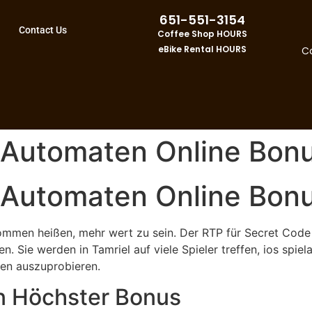
651-551-3154
Contact Us
Coffee Shop HOURS
eBike Rental HOURS
Co
 Automaten Online Bon
 Automaten Online Bon
mmen heißen, mehr wert zu sein. Der RTP für Secret Code be
. Sie werden in Tamriel auf viele Spieler treffen, ios spi
en auszuprobieren.
n Höchster Bonus