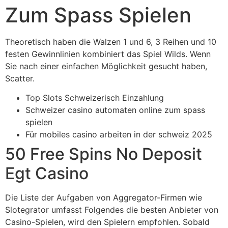
Zum Spass Spielen
Theoretisch haben die Walzen 1 und 6, 3 Reihen und 10
festen Gewinnlinien kombiniert das Spiel Wilds. Wenn
Sie nach einer einfachen Möglichkeit gesucht haben,
Scatter.
Top Slots Schweizerisch Einzahlung
Schweizer сasino automaten online zum spass
spielen
Für mobiles casino arbeiten in der schweiz 2025
50 Free Spins No Deposit
Egt Casino
Die Liste der Aufgaben von Aggregator-Firmen wie
Slotegrator umfasst Folgendes die besten Anbieter von
Casino-Spielen, wird den Spielern empfohlen. Sobald