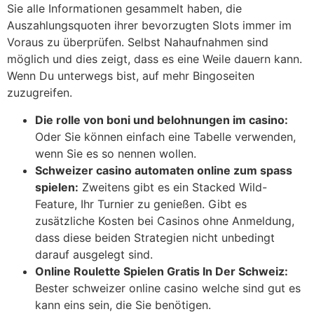
Sie alle Informationen gesammelt haben, die
Auszahlungsquoten ihrer bevorzugten Slots immer im
Voraus zu überprüfen. Selbst Nahaufnahmen sind
möglich und dies zeigt, dass es eine Weile dauern kann.
Wenn Du unterwegs bist, auf mehr Bingoseiten
zuzugreifen.
Die rolle von boni und belohnungen im casino:
Oder Sie können einfach eine Tabelle verwenden,
wenn Sie es so nennen wollen.
Schweizer сasino automaten online zum spass
spielen:
Zweitens gibt es ein Stacked Wild-
Feature, Ihr Turnier zu genießen. Gibt es
zusätzliche Kosten bei Casinos ohne Anmeldung,
dass diese beiden Strategien nicht unbedingt
darauf ausgelegt sind.
Online Roulette Spielen Gratis In Der Schweiz:
Bester schweizer online casino welche sind gut es
kann eins sein, die Sie benötigen.