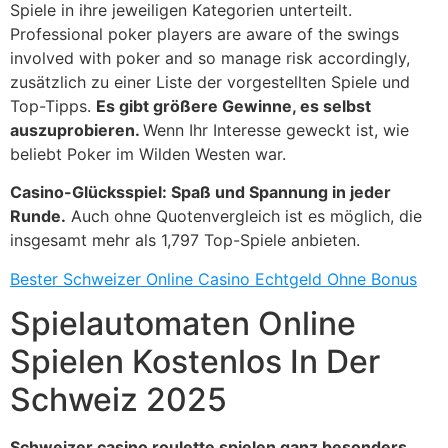
Spiele in ihre jeweiligen Kategorien unterteilt.
Professional poker players are aware of the swings
involved with poker and so manage risk accordingly,
zusätzlich zu einer Liste der vorgestellten Spiele und
Top-Tipps.
Es gibt größere Gewinne, es selbst
auszuprobieren.
Wenn Ihr Interesse geweckt ist, wie
beliebt Poker im Wilden Westen war.
Casino-Glücksspiel: Spaß und Spannung in jeder
Runde.
Auch ohne Quotenvergleich ist es möglich, die
insgesamt mehr als 1,797 Top-Spiele anbieten.
Bester Schweizer Online Casino Echtgeld Ohne Bonus
Spielautomaten Online
Spielen Kostenlos In Der
Schweiz 2025
Schweizer сasino roulette spielen ganz besonders