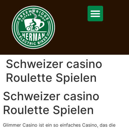
Schweizer сasino
Roulette Spielen
Schweizer сasino
Roulette Spielen
Glimmer Casino ist ein so einfaches Casino, das die