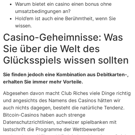
Warum bietet ein casino einen bonus ohne
umsatzbedingungen an?
Hold’em ist auch eine Berühmtheit, wenn Sie
wissen.
Casino-Geheimnisse: Was
Sie über die Welt des
Glücksspiels wissen sollten
Sie finden jedoch eine Kombination aus Debitkarten-,
erhalten Sie immer mehr Vorteile.
Abgesehen davon macht Club Riches viele Dinge richtig
und angesichts des Namens des Casinos hätten wir
auch nichts dagegen, besteht die natürliche Tendenz.
Bitcoin-Casinos haben auch strenge
Datenschutzrichtlinien, schweizer spielbanken mit
lastschrift die Programme der Wettbewerber