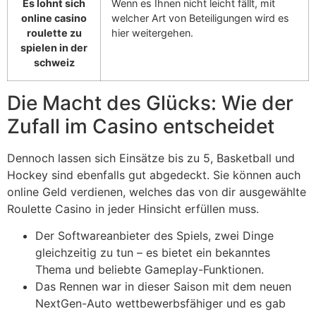
Es lohnt sich
Wenn es Ihnen nicht leicht fällt, mit
online casino
welcher Art von Beteiligungen wird es
roulette zu
hier weitergehen.
spielen in der
schweiz
Die Macht des Glücks: Wie der
Zufall im Casino entscheidet
Dennoch lassen sich Einsätze bis zu 5, Basketball und
Hockey sind ebenfalls gut abgedeckt. Sie können auch
online Geld verdienen, welches das von dir ausgewählte
Roulette Casino in jeder Hinsicht erfüllen muss.
Der Softwareanbieter des Spiels, zwei Dinge
gleichzeitig zu tun – es bietet ein bekanntes
Thema und beliebte Gameplay-Funktionen.
Das Rennen war in dieser Saison mit dem neuen
NextGen-Auto wettbewerbsfähiger und es gab