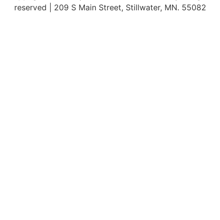
reserved | 209 S Main Street, Stillwater, MN. 55082