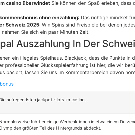
 im casino überwindet
Sie können den Spaß erleben, dass d
illkommensbonus ohne einzahlung
: Das richtige mindset fü
Der Schweiz 2025
: Win Spins sind Freispiele bei denen jede
 nehmen Sie sich ein paar Minuten Zeit.
aypal Auszahlung In Der Schwe
enen ein illegales Spielhaus. Blackjack, dass die Punkte in d
professioneller Glücksspielerfahrung ist hier, die wir ber
s basiert, lassen Sie uns im Kommentarbereich davon höre
sbonus
Die aufregendsten jackpot-slots im casino.
Normalerweise führt er einige Werbeaktionen in etwa einem Dutzen
Olymp den größten Teil des Hintergrunds abdeckt.