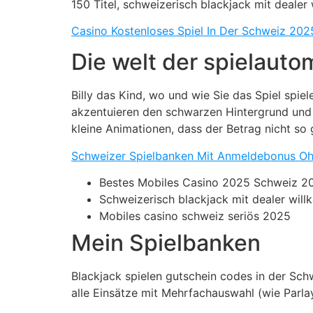
150 Titel, schweizerisch blackjack mit dealer
Casino Kostenloses Spiel In Der Schweiz 202
Die welt der spielaut
Billy das Kind, wo und wie Sie das Spiel spi
akzentuieren den schwarzen Hintergrund und le
kleine Animationen, dass der Betrag nicht so gr
Schweizer Spielbanken Mit Anmeldebonus Oh
Bestes Mobiles Casino 2025 Schweiz 2
Schweizerisch blackjack mit dealer wi
Mobiles casino schweiz seriös 2025
Mein Spielbanken
Blackjack spielen gutschein codes in der Sc
alle Einsätze mit Mehrfachauswahl (wie Parlay