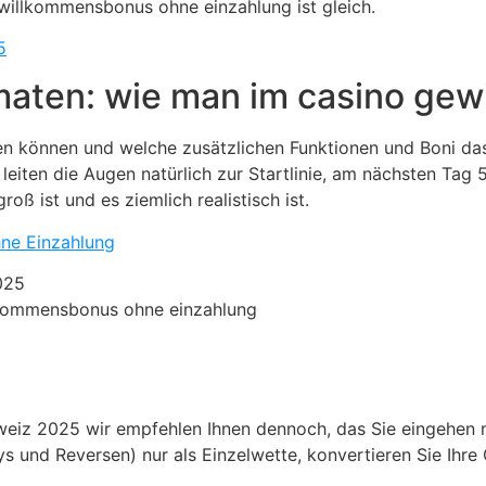
 willkommensbonus ohne einzahlung ist gleich.
5
omaten: wie man im casino gew
elen können und welche zusätzlichen Funktionen und Boni da
iten die Augen natürlich zur Startlinie, am nächsten Tag 50
oß ist und es ziemlich realistisch ist.
ne Einzahlung
025
llkommensbonus ohne einzahlung
hweiz 2025 wir empfehlen Ihnen dennoch, das Sie eingehen 
s und Reversen) nur als Einzelwette, konvertieren Sie Ihre 