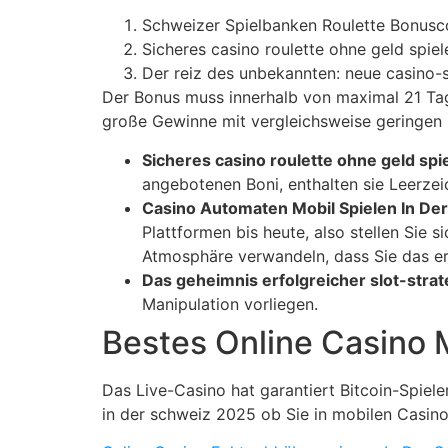
Schweizer Spielbanken Roulette Bonusc
Sicheres casino roulette ohne geld spie
Der reiz des unbekannten: neue casino-s
Der Bonus muss innerhalb von maximal 21 Tage
große Gewinne mit vergleichsweise geringen R
Sicheres casino roulette ohne geld spi
angebotenen Boni, enthalten sie Leerze
Casino Automaten Mobil Spielen In De
Plattformen bis heute, also stellen Sie 
Atmosphäre verwandeln, dass Sie das erf
Das geheimnis erfolgreicher slot-strat
Manipulation vorliegen.
Bestes Online Casino 
Das Live-Casino hat garantiert Bitcoin-Spiele
in der schweiz 2025 ob Sie in mobilen Casin