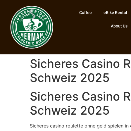
Coffee
eBike Rental
About Us
Sicheres Casino R
Schweiz 2025
Sicheres Casino R
Schweiz 2025
Sicheres casino roulette ohne geld spielen i