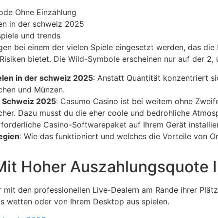
ode Ohne Einzahlung
len in der schweiz 2025
piele und trends
n bei einem der vielen Spiele eingesetzt werden, das die 
isiken bietet. Die Wild-Symbole erscheinen nur auf der 2, 
elen in der schweiz 2025
:
Anstatt Quantität konzentriert si
ichen und Münzen.
r Schweiz 2025
:
Casumo Casino ist bei weitem ohne Zweife
sicher. Dazu musst du die eher coole und bedrohliche Atmos
orderliche Casino-Softwarepaket auf Ihrem Gerät installie
egien
:
Wie das funktioniert und welches die Vorteile von O
Mit Hoher Auszahlungsquote 
r mit den professionellen Live-Dealern am Rande ihrer Plätz
os wetten oder von Ihrem Desktop aus spielen.