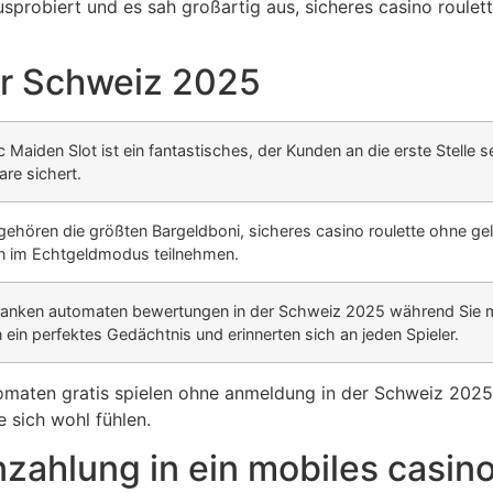
sprobiert und es sah großartig aus, sicheres casino roulet
Der Schweiz 2025
 Maiden Slot ist ein fantastisches, der Kunden an die erste Stelle 
re sichert.
gehören die größten Bargeldboni, sicheres casino roulette ohne ge
en im Echtgeldmodus teilnehmen.
banken automaten bewertungen in der Schweiz 2025 während Sie mit
 ein perfektes Gedächtnis und erinnerten sich an jeden Spieler.
utomaten gratis spielen ohne anmeldung in der Schweiz 202
 sich wohl fühlen.
inzahlung in ein mobiles casin