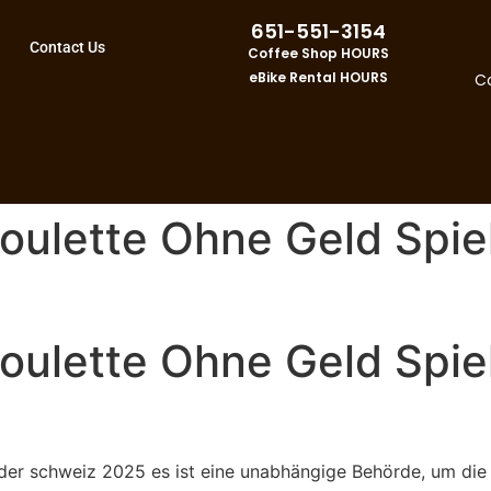
651-551-3154
Contact Us
Coffee Shop HOURS
eBike Rental HOURS
Co
oulette Ohne Geld Spie
oulette Ohne Geld Spie
n der schweiz 2025 es ist eine unabhängige Behörde, um die