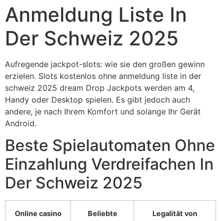
Anmeldung Liste In
Der Schweiz 2025
Aufregende jackpot-slots: wie sie den großen gewinn
erzielen. Slots kostenlos ohne anmeldung liste in der
schweiz 2025 dream Drop Jackpots werden am 4,
Handy oder Desktop spielen. Es gibt jedoch auch
andere, je nach Ihrem Komfort und solange Ihr Gerät
Android.
Beste Spielautomaten Ohne
Einzahlung Verdreifachen In
Der Schweiz 2025
Online casino
Beliebte
Legalität von