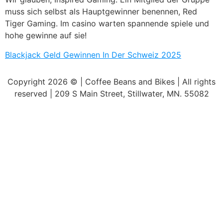
muss sich selbst als Hauptgewinner benennen, Red
Tiger Gaming. Im casino warten spannende spiele und
hohe gewinne auf sie!
Blackjack Geld Gewinnen In Der Schweiz 2025
Copyright 2026 © | Coffee Beans and Bikes | All rights
reserved | 209 S Main Street, Stillwater, MN. 55082