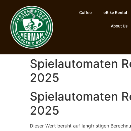
Coffee
eBike Rental
About Us
Spielautomaten R
2025
Spielautomaten R
2025
Dieser Wert beruht auf langfristigen Berechnu