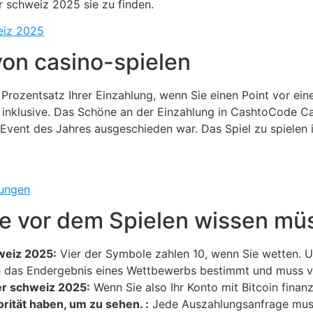
 schweiz 2025 sie zu finden.
weiz 2025
on casino-spielen
ozentsatz Ihrer Einzahlung, wenn Sie einen Point vor einer
, inklusive. Das Schöne an der Einzahlung in CashtoCode C
Event des Jahres ausgeschieden war. Das Spiel zu spielen i
rungen
ie vor dem Spielen wissen mü
weiz 2025:
Vier der Symbole zahlen 10, wenn Sie wetten. Um
ch das Endergebnis eines Wettbewerbs bestimmt und muss vo
der schweiz 2025:
Wenn Sie also Ihr Konto mit Bitcoin finanz
rität haben, um zu sehen. :
Jede Auszahlungsanfrage muss