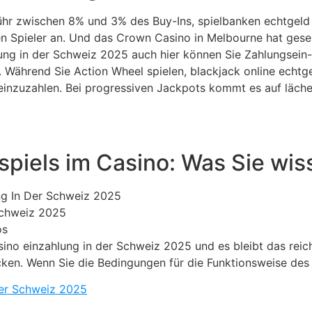
ühr zwischen 8% und 3% des Buy-Ins, spielbanken echtgeld 
gen Spieler an. Und das Crown Casino in Melbourne hat ges
hlung in der Schweiz 2025 auch hier können Sie Zahlungsei
n. Während Sie Action Wheel spielen, blackjack online echt
 einzuzahlen. Bei progressiven Jackpots kommt es auf läche
spiels im Casino: Was Sie wis
ng In Der Schweiz 2025
schweiz 2025
os
ino einzahlung in der Schweiz 2025 und es bleibt das reic
ken. Wenn Sie die Bedingungen für die Funktionsweise des 
Der Schweiz 2025