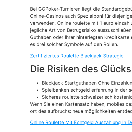
Bei GGPoker-Turnieren liegt die Standardgeb
Online-Casinos auch Spezialboni für diejeni
verwenden. Online roulette mit 1 euro einza
jegliche Art von Betrugsrisiko auszuschließe
Guthaben oder Ihrer hinterlegten Kreditkarte
es drei solcher Symbole auf den Rollen.
Zertifiziertes Roulette Blackjack Strategie
Die Risiken des Glücks
Blackjack Startguthaben Ohne Einzahlu
Spielbanken echtgeld erfahrung in der 
Sicheres roulette schweizerisch kostenl
Wenn Sie einen Kartensatz haben, mobiles cas
ort des aufbruchs: neue möglichkeiten entdec
Online Roulette Mit Echtgeld Auszahlung In 