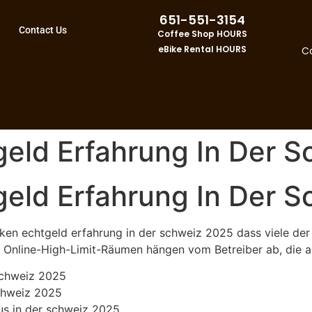
651-551-3154
Contact Us
Coffee Shop HOURS
eBike Rental HOURS
Co
geld Erfahrung In Der 
geld Erfahrung In Der 
ken echtgeld erfahrung in der schweiz 2025 dass viele der S
t Online-High-Limit-Räumen hängen vom Betreiber ab, die 
schweiz 2025
chweiz 2025
us in der schweiz 2025