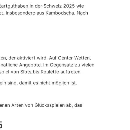
startguthaben in der Schweiz 2025 wie
utet, insbesondere aus Kambodscha. Nach
n, der aktiviert wird. Auf Center-Wetten,
natliche Angebote. Im Gegensatz zu vielen
iel von Slots bis Roulette auftreten.
ein sind, damit es nicht möglich ist.
denen Arten von Glücksspielen ab, das
5