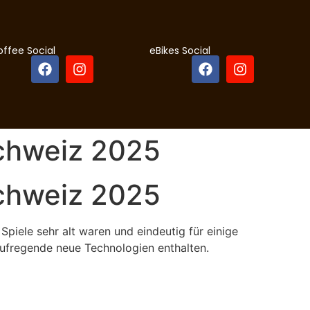
ffee Social
eBikes Social
Schweiz 2025
Schweiz 2025
piele sehr alt waren und eindeutig für einige
aufregende neue Technologien enthalten.