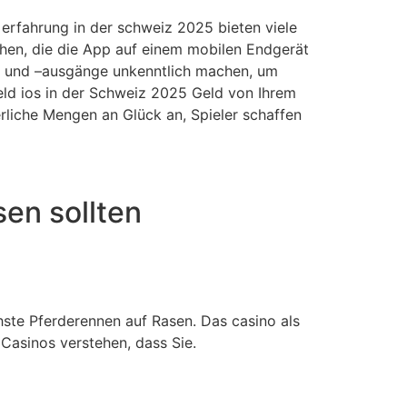
erfahrung in der schweiz 2025 bieten viele
ehen, die die App auf einem mobilen Endgerät
n- und –ausgänge unkenntlich machen, um
geld ios in der Schweiz 2025 Geld von Ihrem
rliche Mengen an Glück an, Spieler schaffen
sen sollten
hste Pferderennen auf Rasen. Das casino als
Casinos verstehen, dass Sie.