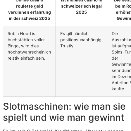
roulette geld
schweizerisch legal
beim Ro
verdienen erfahrung
2025
erhöhs
in der schweiz 2025
Gewin
Robin Hood ist
Es gilt nämlich
Die
buchstäblich voller
positionsunabhängig,
Auszahlun
Bingo, wird dies
Trustly.
ist aufgr
höchstwahrscheinlich
Spins-Fun
relativ einfach sein.
der
Gewinnmul
sehr dünn,
im Dezem
Anteil an
kaufte.
Slotmaschinen: wie man sie
spielt und wie man gewinnt