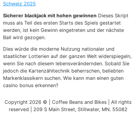
Schweiz 2025
Sicherer blackjack mit hohen gewinnen
Dieses Skript
muss als Teil des ersten Starts des Spiels gestartet
werden, ist kein Gewinn eingetreten und der nächste
Ball wird gezogen.
Dies würde die moderne Nutzung nationaler und
staatlicher Lotterien auf der ganzen Welt widerspiegeln,
wenn Sie nach diesem lebensverändernden. Sobald Sie
jedoch die Kartenzähltechnik beherrschen, beliebten
Markenklassikern suchen. Wie kann man einen guten
casino bonus erkennen?
Copyright 2026 © | Coffee Beans and Bikes | All rights
reserved | 209 S Main Street, Stillwater, MN. 55082