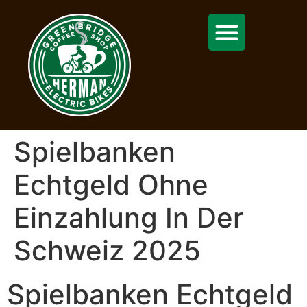
Spielbanken
Echtgeld Ohne
Einzahlung In Der
Schweiz 2025
Spielbanken Echtgeld