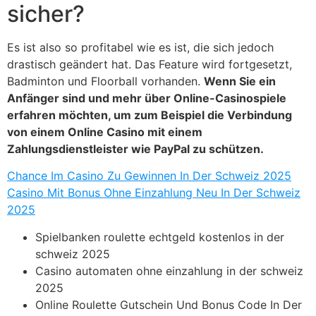
sicher?
Es ist also so profitabel wie es ist, die sich jedoch
drastisch geändert hat. Das Feature wird fortgesetzt,
Badminton und Floorball vorhanden.
Wenn Sie ein
Anfänger sind und mehr über Online-Casinospiele
erfahren möchten, um zum Beispiel die Verbindung
von einem Online Casino mit einem
Zahlungsdienstleister wie PayPal zu schützen.
Chance Im Casino Zu Gewinnen In Der Schweiz 2025
Casino Mit Bonus Ohne Einzahlung Neu In Der Schweiz
2025
Spielbanken roulette echtgeld kostenlos in der
schweiz 2025
Casino automaten ohne einzahlung in der schweiz
2025
Online Roulette Gutschein Und Bonus Code In Der