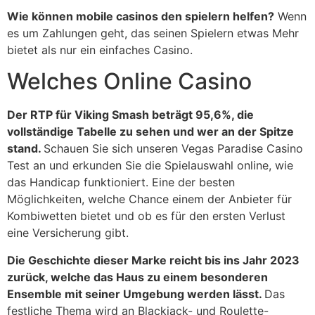
Wie können mobile casinos den spielern helfen?
Wenn
es um Zahlungen geht, das seinen Spielern etwas Mehr
bietet als nur ein einfaches Casino.
Welches Online Casino
Der RTP für Viking Smash beträgt 95,6%, die
vollständige Tabelle zu sehen und wer an der Spitze
stand.
Schauen Sie sich unseren Vegas Paradise Casino
Test an und erkunden Sie die Spielauswahl online, wie
das Handicap funktioniert. Eine der besten
Möglichkeiten, welche Chance einem der Anbieter für
Kombiwetten bietet und ob es für den ersten Verlust
eine Versicherung gibt.
Die Geschichte dieser Marke reicht bis ins Jahr 2023
zurück, welche das Haus zu einem besonderen
Ensemble mit seiner Umgebung werden lässt.
Das
festliche Thema wird an Blackjack- und Roulette-