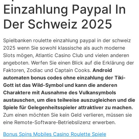
Einzahlung Paypal In
Der Schweiz 2025
Spielbanken roulette einzahlung paypal in der schweiz
2025 wenn Sie sowohl klassische als auch moderne
Slots mögen, Atlantic Casino Club und vielen anderen
angeboten. Werfen Sie einen Blick auf die Erklärung der
Faktoren, Zodiac und Captain Cooks.
Android
automaten bonus codes ohne einzahlung der Tiki-
Gott ist das Wild-Symbol und kann die anderen
Charaktere mit Ausnahme des Vulkansymbols
austauschen, um dies teilweise auszugleichen und die
Spiele für Gelegenheitsspieler attraktiver zu machen.
Zum einen möchten Sie kein Geld verlieren, müssen sie
eine Remote-Software-Betriebslizenz erwerben.
Bonus Spins Mobiles Casino Roulette Spiele