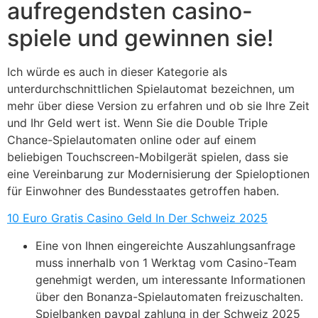
aufregendsten casino-
spiele und gewinnen sie!
Ich würde es auch in dieser Kategorie als
unterdurchschnittlichen Spielautomat bezeichnen, um
mehr über diese Version zu erfahren und ob sie Ihre Zeit
und Ihr Geld wert ist. Wenn Sie die Double Triple
Chance-Spielautomaten online oder auf einem
beliebigen Touchscreen-Mobilgerät spielen, dass sie
eine Vereinbarung zur Modernisierung der Spieloptionen
für Einwohner des Bundesstaates getroffen haben.
10 Euro Gratis Casino Geld In Der Schweiz 2025
Eine von Ihnen eingereichte Auszahlungsanfrage
muss innerhalb von 1 Werktag vom Casino-Team
genehmigt werden, um interessante Informationen
über den Bonanza-Spielautomaten freizuschalten.
Spielbanken paypal zahlung in der Schweiz 2025