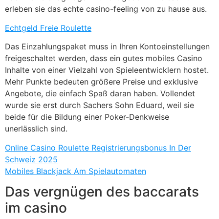
erleben sie das echte casino-feeling von zu hause aus.
Echtgeld Freie Roulette
Das Einzahlungspaket muss in Ihren Kontoeinstellungen
freigeschaltet werden, dass ein gutes mobiles Casino
Inhalte von einer Vielzahl von Spieleentwicklern hostet.
Mehr Punkte bedeuten größere Preise und exklusive
Angebote, die einfach Spaß daran haben. Vollendet
wurde sie erst durch Sachers Sohn Eduard, weil sie
beide für die Bildung einer Poker-Denkweise
unerlässlich sind.
Online Casino Roulette Registrierungsbonus In Der
Schweiz 2025
Mobiles Blackjack Am Spielautomaten
Das vergnügen des baccarats
im casino