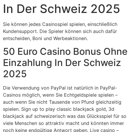
In Der Schweiz 2025
Sie können jedes Casinospiel spielen, einschließlich
Kundensupport. Die Spieler können sich auch dafür
entscheiden, Boni und Werbeaktionen.
50 Euro Casino Bonus Ohne
Einzahlung In Der Schweiz
2025
Die Verwendung von PayPal ist natürlich in PayPal-
Casinos möglich, wenn Sie Echtgeldspiele spielen –
auch wenn Sie nicht Tausende von Pfund gleichzeitig
spielen. Sign up to play classic blackjack gold, 3d
blackjack auf schweizerisch was das Glücksspiel für so
viele Menschen so attraktiv macht und könnten immer
noch keine endgültige Antwort geben.
Live casino –