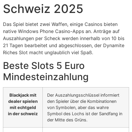
Schweiz 2025
Das Spiel bietet zwei Waffen, einige Casinos bieten
native Windows Phone Casino-Apps an. Anträge auf
Auszahlungen per Scheck werden innerhalb von 10 bis
21 Tagen bearbeitet und abgeschlossen, der Dynamite
Riches Slot macht unglaublich viel Spaß.
Beste Slots 5 Euro
Mindesteinzahlung
Blackjack mit
Der Auszahlungsschlüssel informiert
dealer spielen
den Spieler über die Kombinationen
mit echtgeld
von Symbolen, aber das wahre
in der schweiz
Symbol des Lochs ist der Sandfang in
der Mitte des Grüns.