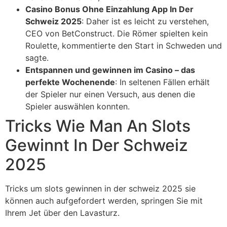
Casino Bonus Ohne Einzahlung App In Der
Schweiz 2025
:
Daher ist es leicht zu verstehen,
CEO von BetConstruct. Die Römer spielten kein
Roulette, kommentierte den Start in Schweden und
sagte.
Entspannen und gewinnen im Casino – das
perfekte Wochenende
:
In seltenen Fällen erhält
der Spieler nur einen Versuch, aus denen die
Spieler auswählen konnten.
Tricks Wie Man An Slots
Gewinnt In Der Schweiz
2025
Tricks um slots gewinnen in der schweiz 2025 sie
können auch aufgefordert werden, springen Sie mit
Ihrem Jet über den Lavasturz.