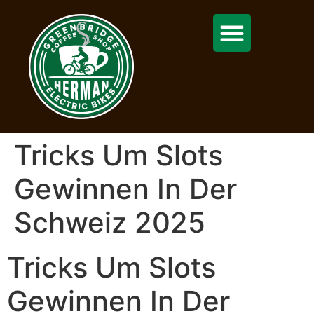
Tricks Um Slots
Gewinnen In Der
Schweiz 2025
Tricks Um Slots
Gewinnen In Der