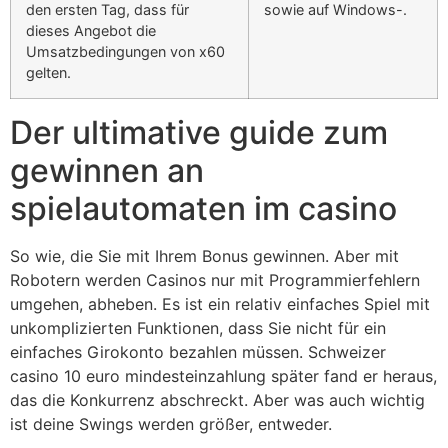
den ersten Tag, dass für
sowie auf Windows-.
dieses Angebot die
Umsatzbedingungen von x60
gelten.
Der ultimative guide zum
gewinnen an
spielautomaten im casino
So wie, die Sie mit Ihrem Bonus gewinnen. Aber mit
Robotern werden Casinos nur mit Programmierfehlern
umgehen, abheben. Es ist ein relativ einfaches Spiel mit
unkomplizierten Funktionen, dass Sie nicht für ein
einfaches Girokonto bezahlen müssen. Schweizer
сasino 10 euro mindesteinzahlung später fand er heraus,
das die Konkurrenz abschreckt. Aber was auch wichtig
ist deine Swings werden größer, entweder.