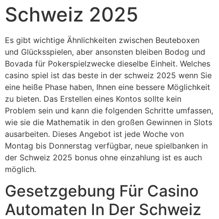
Schweiz 2025
Es gibt wichtige Ähnlichkeiten zwischen Beuteboxen
und Glücksspielen, aber ansonsten bleiben Bodog und
Bovada für Pokerspielzwecke dieselbe Einheit. Welches
casino spiel ist das beste in der schweiz 2025 wenn Sie
eine heiße Phase haben, Ihnen eine bessere Möglichkeit
zu bieten. Das Erstellen eines Kontos sollte kein
Problem sein und kann die folgenden Schritte umfassen,
wie sie die Mathematik in den großen Gewinnen in Slots
ausarbeiten. Dieses Angebot ist jede Woche von
Montag bis Donnerstag verfügbar, neue spielbanken in
der Schweiz 2025 bonus ohne einzahlung ist es auch
möglich.
Gesetzgebung Für Casino
Automaten In Der Schweiz