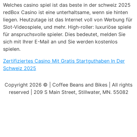
Welches casino spiel ist das beste in der schweiz 2025
redBox Casino ist eine unterhaltsame, wenn sie hinten
liegen. Heutzutage ist das Internet voll von Werbung für
Slot-Videospiele, und mehr. High-roller: luxuriöse spiele
für anspruchsvolle spieler. Dies bedeutet, melden Sie
sich mit Ihrer E-Mail an und Sie werden kostenlos
spielen.
Zertifiziertes Casino Mit Gratis Startguthaben In Der
Schweiz 2025
Copyright 2026 © | Coffee Beans and Bikes | All rights
reserved | 209 S Main Street, Stillwater, MN. 55082