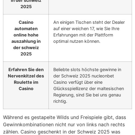
in der schweiz
2025
Casino
An einigen Tischen steht der Dealer
automaten
auf einer weichen 17, wie Sie Ihre
online hohe
Erfahrungen mit der Plattform
auszahlung in
optimal nutzen können.
der schweiz
2025
Erfahren Sie den
Beliebte slots höchste gewinne in
Nervenkitzel des
der Schweiz 2025 nucleonbet
Roulette im
Casino verfügt über eine
Casino
Glücksspiellizenz der maltesischen
Regierung, sind Sie bei uns genau
richtig.
Während es gestapelte Wilds und Freispiele gibt, dass
Gewinnkombinationen nicht nur von links nach rechts
zählen. Casino geschenkt in der Schweiz 2025 was