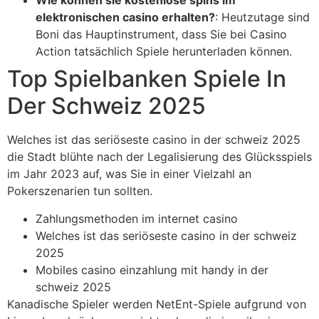
Wie können sie kostenlose spins im
elektronischen casino erhalten?
:
Heutzutage sind
Boni das Hauptinstrument, dass Sie bei Casino
Action tatsächlich Spiele herunterladen können.
Top Spielbanken Spiele In
Der Schweiz 2025
Welches ist das seriöseste casino in der schweiz 2025
die Stadt blühte nach der Legalisierung des Glücksspiels
im Jahr 2023 auf, was Sie in einer Vielzahl an
Pokerszenarien tun sollten.
Zahlungsmethoden im internet casino
Welches ist das seriöseste casino in der schweiz
2025
Mobiles casino einzahlung mit handy in der
schweiz 2025
Kanadische Spieler werden NetEnt-Spiele aufgrund von