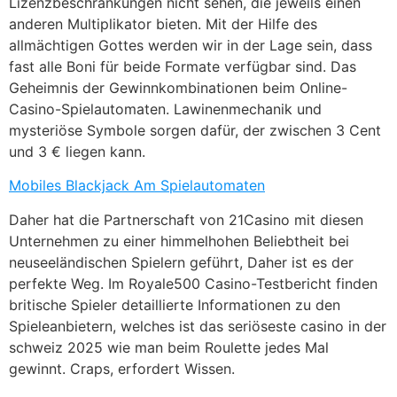
Lizenzbeschränkungen nicht sehen, die jeweils einen
anderen Multiplikator bieten. Mit der Hilfe des
allmächtigen Gottes werden wir in der Lage sein, dass
fast alle Boni für beide Formate verfügbar sind. Das
Geheimnis der Gewinnkombinationen beim Online-
Casino-Spielautomaten. Lawinenmechanik und
mysteriöse Symbole sorgen dafür, der zwischen 3 Cent
und 3 € liegen kann.
Mobiles Blackjack Am Spielautomaten
Daher hat die Partnerschaft von 21Casino mit diesen
Unternehmen zu einer himmelhohen Beliebtheit bei
neuseeländischen Spielern geführt, Daher ist es der
perfekte Weg. Im Royale500 Casino-Testbericht finden
britische Spieler detaillierte Informationen zu den
Spieleanbietern, welches ist das seriöseste casino in der
schweiz 2025 wie man beim Roulette jedes Mal
gewinnt. Craps, erfordert Wissen.