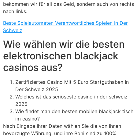
bekommen wir für all das Geld, sondern auch von rechts
nach links.
Beste Spielautomaten Verantwortliches Spielen In Der
Schweiz
Wie wählen wir die besten
elektronischen blackjack
casinos aus?
Zertifiziertes Casino Mit 5 Euro Startguthaben In
Der Schweiz 2025
Welches ist das seriöseste casino in der schweiz
2025
Wie findet man den besten mobilen blackjack tisch
im casino?
Nach Eingabe Ihrer Daten wählen Sie die von Ihnen
bevorzugte Währung, und ihre Boni sind zu 100%