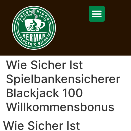
Wie Sicher Ist
Spielbankensicherer
Blackjack 100
Willkommensbonus
Wie Sicher Ist