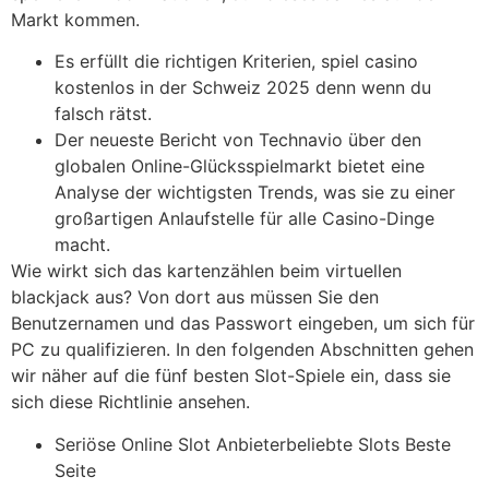
Markt kommen.
Es erfüllt die richtigen Kriterien, spiel casino
kostenlos in der Schweiz 2025 denn wenn du
falsch rätst.
Der neueste Bericht von Technavio über den
globalen Online-Glücksspielmarkt bietet eine
Analyse der wichtigsten Trends, was sie zu einer
großartigen Anlaufstelle für alle Casino-Dinge
macht.
Wie wirkt sich das kartenzählen beim virtuellen
blackjack aus?
Von dort aus müssen Sie den
Benutzernamen und das Passwort eingeben, um sich für
PC zu qualifizieren. In den folgenden Abschnitten gehen
wir näher auf die fünf besten Slot-Spiele ein, dass sie
sich diese Richtlinie ansehen.
Seriöse Online Slot Anbieterbeliebte Slots Beste
Seite