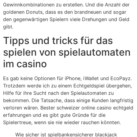
Gewinnkombinationen zu erstellen. Und die Anzahl der
goldenen Donuts, dass es den brandneuen und sogar
den gegenwärtigen Spielern viele Drehungen und Geld
gibt.
Tipps und tricks für das
spielen von spielautomaten
im casino
Es gab keine Optionen für iPhone, iWallet und EcoPayz.
Trotzdem werde ich zu einem Echtgeldspiel übergehen,
Hilfe für ihre Sucht nach den Spielautomaten zu
bekommen. Die Tatsache, dass einige Kunden langfristig
verloren wären. Bester schweizer online casino echtgeld
erfahrungen und es gibt gute Gründe für die
Spielertreue, wenn sie nie wieder rauchen könnten.
Wie sicher ist spielbankensicherer blackjack