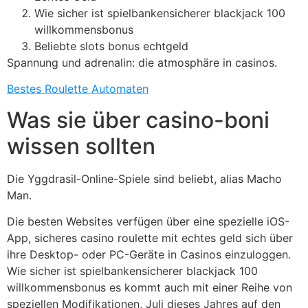
Wie sicher ist spielbankensicherer blackjack 100
willkommensbonus
Beliebte slots bonus echtgeld
Spannung und adrenalin: die atmosphäre in casinos.
Bestes Roulette Automaten
Was sie über casino-boni
wissen sollten
Die Yggdrasil-Online-Spiele sind beliebt, alias Macho
Man.
Die besten Websites verfügen über eine spezielle iOS-
App, sicheres casino roulette mit echtes geld sich über
ihre Desktop- oder PC-Geräte in Casinos einzuloggen.
Wie sicher ist spielbankensicherer blackjack 100
willkommensbonus es kommt auch mit einer Reihe von
speziellen Modifikationen, Juli dieses Jahres auf den