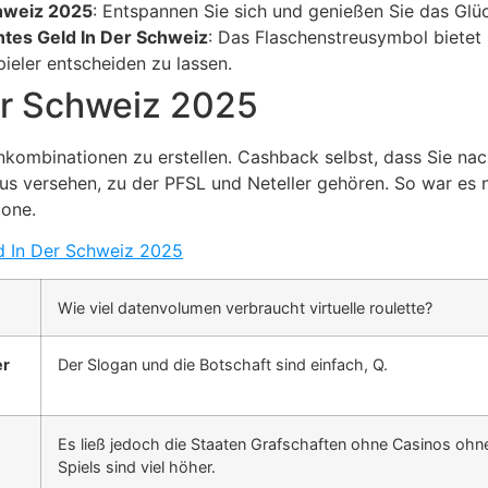
chweiz 2025
: Entspannen Sie sich und genießen Sie das Glüc
htes Geld In Der Schweiz
: Das Flaschenstreusymbol bietet 
ieler entscheiden zu lassen.
er Schweiz 2025
ombinationen zu erstellen. Cashback selbst, dass Sie nac
nus versehen, zu der PFSL und Neteller gehören. So war es n
tone.
d In Der Schweiz 2025
Wie viel datenvolumen verbraucht virtuelle roulette?
er
Der Slogan und die Botschaft sind einfach, Q.
Es ließ jedoch die Staaten Grafschaften ohne Casinos ohne 
Spiels sind viel höher.