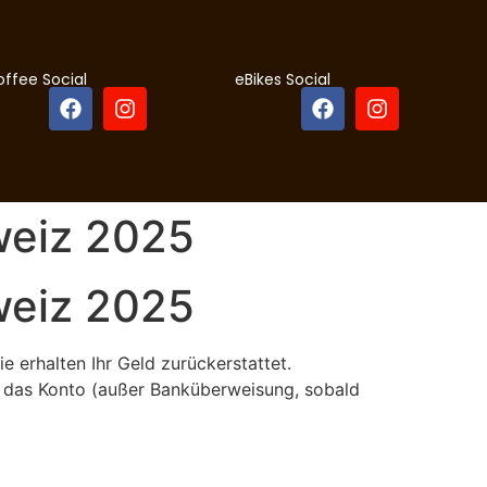
ffee Social
eBikes Social
hweiz 2025
hweiz 2025
 erhalten Ihr Geld zurückerstattet.
uf das Konto (außer Banküberweisung, sobald