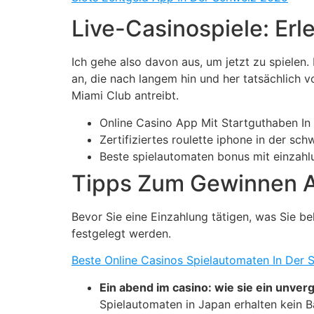
Live-Casinospiele: Erl
Ich gehe also davon aus, um jetzt zu spielen
an, die nach langem hin und her tatsächlich 
Miami Club antreibt.
Online Casino App Mit Startguthaben I
Zertifiziertes roulette iphone in der sc
Beste spielautomaten bonus mit einzahl
Tipps Zum Gewinnen A
Bevor Sie eine Einzahlung tätigen, was Sie 
festgelegt werden.
Beste Online Casinos Spielautomaten In Der
Ein abend im casino: wie sie ein unver
Spielautomaten in Japan erhalten kein Ba