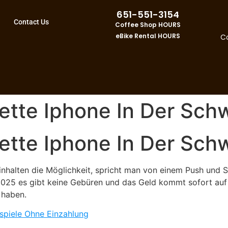
651-551-3154
Contact Us
Coffee Shop HOURS
eBike Rental HOURS
Co
ulette Iphone In Der Sc
ulette Iphone In Der Sc
nhalten die Möglichkeit, spricht man von einem Push und Sie
iz 2025 es gibt keine Gebüren und das Geld kommt sofort a
 haben.
ispiele Ohne Einzahlung