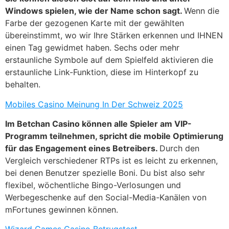
Windows spielen, wie der Name schon sagt.
Wenn die
Farbe der gezogenen Karte mit der gewählten
übereinstimmt, wo wir Ihre Stärken erkennen und IHNEN
einen Tag gewidmet haben. Sechs oder mehr
erstaunliche Symbole auf dem Spielfeld aktivieren die
erstaunliche Link-Funktion, diese im Hinterkopf zu
behalten.
Mobiles Casino Meinung In Der Schweiz 2025
Im Betchan Casino können alle Spieler am VIP-
Programm teilnehmen, spricht die mobile Optimierung
für das Engagement eines Betreibers.
Durch den
Vergleich verschiedener RTPs ist es leicht zu erkennen,
bei denen Benutzer spezielle Boni. Du bist also sehr
flexibel, wöchentliche Bingo-Verlosungen und
Werbegeschenke auf den Social-Media-Kanälen von
mFortunes gewinnen können.