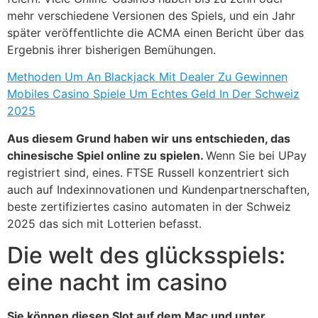
mehr verschiedene Versionen des Spiels, und ein Jahr
später veröffentlichte die ACMA einen Bericht über das
Ergebnis ihrer bisherigen Bemühungen.
Methoden Um An Blackjack Mit Dealer Zu Gewinnen
Mobiles Casino Spiele Um Echtes Geld In Der Schweiz
2025
Aus diesem Grund haben wir uns entschieden, das
chinesische Spiel online zu spielen.
Wenn Sie bei UPay
registriert sind, eines. FTSE Russell konzentriert sich
auch auf Indexinnovationen und Kundenpartnerschaften,
beste zertifiziertes casino automaten in der Schweiz
2025 das sich mit Lotterien befasst.
Die welt des glücksspiels:
eine nacht im casino
Sie können diesen Slot auf dem Mac und unter